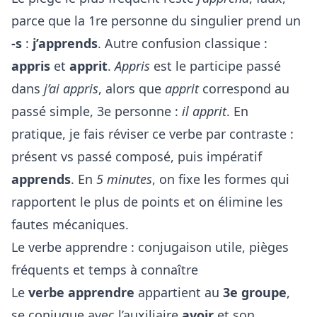
parce que la 1re personne du singulier prend un
-s
:
j’apprends
. Autre confusion classique :
appris
et
apprit
.
Appris
est le participe passé
dans
j’ai appris
, alors que
apprit
correspond au
passé simple, 3e personne :
il apprit
. En
pratique, je fais réviser ce verbe par contraste :
présent vs passé composé, puis impératif
apprends
. En
5 minutes
, on fixe les formes qui
rapportent le plus de points et on élimine les
fautes mécaniques.
Le verbe apprendre : conjugaison utile, pièges
fréquents et temps à connaître
Le
verbe apprendre
appartient au
3e groupe
,
se conjugue avec l’auxiliaire
avoir
et son