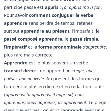
participe passé est
appris
:
j’ai appris ma leçon
.
Pour savoir
comment conjuguer le verbe
apprendre
sans perdre de temps, retenez
surtout
apprendre au présent
, l’imparfait, le
passé composé apprendre
, le
passé simple
,
l’
impératif
et la
forme pronominale
s’apprendre
,
plus rare mais correcte.
Apprendre
est le plus souvent un verbe
transitif direct
: on apprend
une règle
,
une
poésie
,
une nouvelle
. Au présent, les formes qui
tombent le plus en dictée et en rédaction sont :
j’apprends, tu apprends, il apprend, nous
apprenons, vous apprenez, ils apprennent
. Le piège
classique est net : on écrit
j’apprends
avec un
s
,