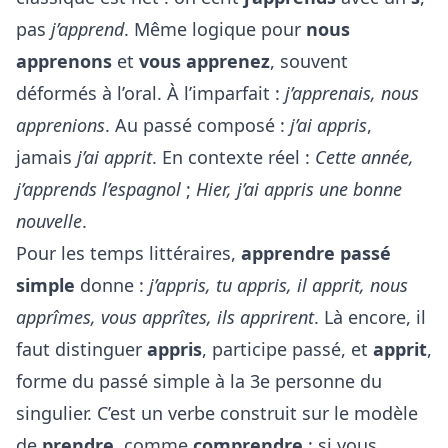
pas
j’apprend
. Même logique pour
nous
apprenons
et
vous apprenez
, souvent
déformés à l’oral. À l’imparfait :
j’apprenais, nous
apprenions
. Au passé composé :
j’ai appris
,
jamais
j’ai apprit
. En contexte réel :
Cette année,
j’apprends l’espagnol
;
Hier, j’ai appris une bonne
nouvelle
.
Pour les temps littéraires,
apprendre passé
simple
donne :
j’appris, tu appris, il apprit, nous
apprîmes, vous apprîtes, ils apprirent
. Là encore, il
faut distinguer
appris
, participe passé, et
apprit
,
forme du passé simple à la 3e personne du
singulier. C’est un verbe construit sur le modèle
de
prendre
, comme
comprendre
: si vous