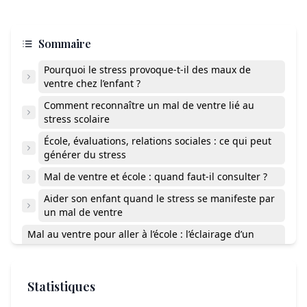
Sommaire
Pourquoi le stress provoque-t-il des maux de
ventre chez l’enfant ?
Comment reconnaître un mal de ventre lié au
stress scolaire
École, évaluations, relations sociales : ce qui peut
générer du stress
Mal de ventre et école : quand faut-il consulter ?
Aider son enfant quand le stress se manifeste par
un mal de ventre
Mal au ventre pour aller à l’école : l’éclairage d’un
psychologue
Pourquoi mon enfant n’a mal au ventre que les jours
d’école ?
Statistiques
Le stress peut-il provoquer des maux de ventre tous