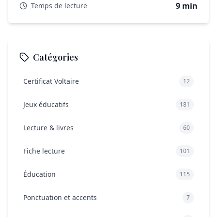
9 min
Temps de lecture
les jours ?
Mon enfant fake-t-il son mal de ventre pour éviter
l’école ?
Accompagner son enfant sans banaliser sa souffrance
Catégories
Certificat Voltaire
12
Jeux éducatifs
181
Lecture & livres
60
Fiche lecture
101
Éducation
115
Ponctuation et accents
7