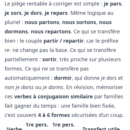
Le piège rentable à corriger est simple :
je pars
,
je sors
,
je dors
,
je repars
. Même logique au
pluriel :
nous partons
,
nous sortons
,
nous
dormons
,
nous repartons
. Ce qui se transfère
bien : le couple
partir / repartir
, car le préfixe
re-
ne change pas la base. Ce qui se transfère
partiellement :
sortir
, très proche sur plusieurs
formes. Ce qui ne se transfère pas
automatiquement :
dormir
, qui donne
je dors
et
non
je dorss
ou
je dorms
. En révision, mémoriser
ces
verbes à conjugaison similaire
par familles
fait gagner du temps : une famille bien fixée,
c’est souvent
4 à 6 formes
sécurisées d’un coup.
1re pers.
1re pers.
Verbe
Transfert utile