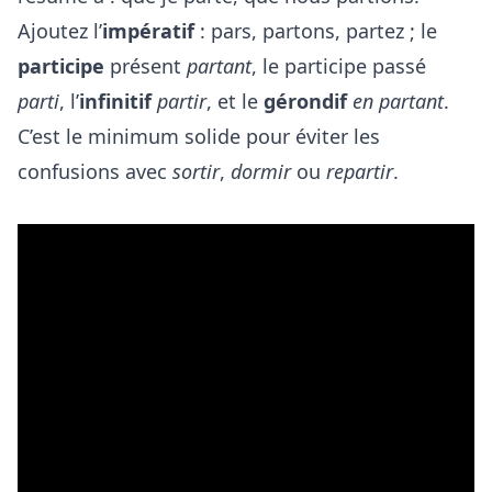
Ajoutez l’
impératif
: pars, partons, partez ; le
participe
présent
partant
, le participe passé
parti
, l’
infinitif
partir
, et le
gérondif
en partant
.
C’est le minimum solide pour éviter les
confusions avec
sortir
,
dormir
ou
repartir
.