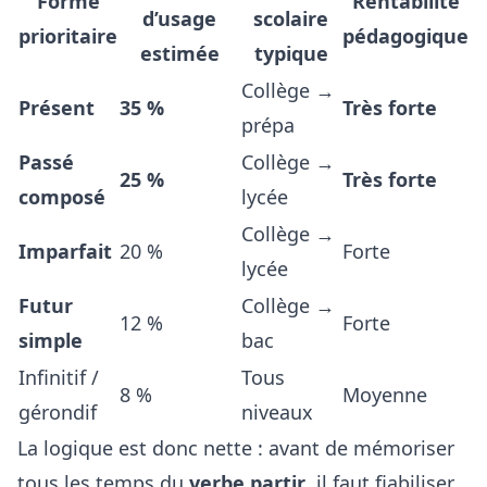
Forme
Rentabilité
d’usage
scolaire
prioritaire
pédagogique
estimée
typique
Collège →
Présent
35 %
Très forte
prépa
Passé
Collège →
25 %
Très forte
composé
lycée
Collège →
Imparfait
20 %
Forte
lycée
Futur
Collège →
12 %
Forte
simple
bac
Infinitif /
Tous
8 %
Moyenne
gérondif
niveaux
La logique est donc nette : avant de mémoriser
tous les temps du
verbe partir
, il faut fiabiliser