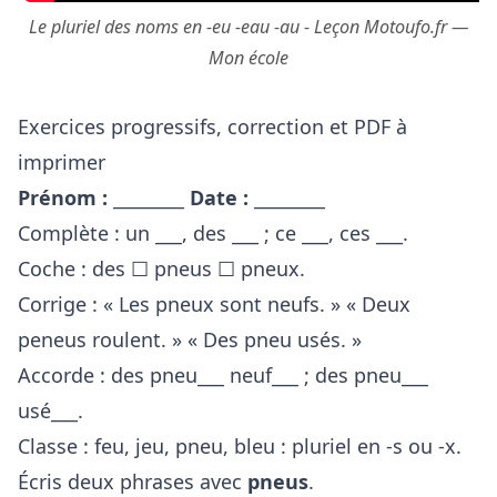
Le pluriel des noms en -eu -eau -au - Leçon Motoufo.fr —
Mon école
Exercices progressifs, correction et PDF à
imprimer
Prénom :
________
Date :
________
Complète : un ___, des ___ ; ce ___, ces ___.
Coche : des ☐ pneus ☐ pneux.
Corrige : « Les pneux sont neufs. » « Deux
peneus roulent. » « Des pneu usés. »
Accorde : des pneu___ neuf___ ; des pneu___
usé___.
Classe : feu, jeu, pneu, bleu : pluriel en -s ou -x.
Écris deux phrases avec
pneus
.