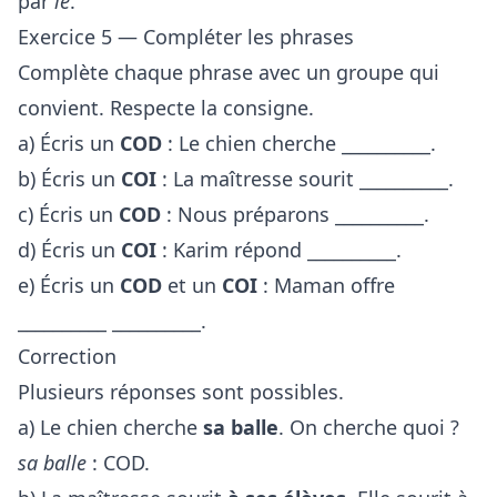
par
le
.
Exercice 5 — Compléter les phrases
Complète chaque phrase avec un groupe qui
convient. Respecte la consigne.
a) Écris un
COD
: Le chien cherche __________.
b) Écris un
COI
: La maîtresse sourit __________.
c) Écris un
COD
: Nous préparons __________.
d) Écris un
COI
: Karim répond __________.
e) Écris un
COD
et un
COI
: Maman offre
__________ __________.
Correction
Plusieurs réponses sont possibles.
a) Le chien cherche
sa balle
. On cherche quoi ?
sa balle
: COD.