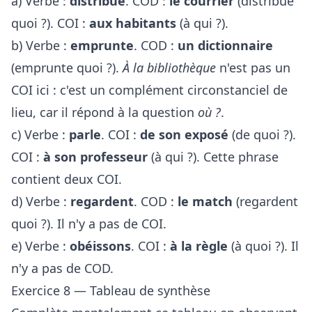
a) Verbe :
distribue
. COD :
le courrier
(distribue
quoi ?). COI :
aux habitants
(à qui ?).
b) Verbe :
emprunte
. COD :
un dictionnaire
(emprunte quoi ?).
À la bibliothèque
n'est pas un
COI ici : c'est un complément circonstanciel de
lieu, car il répond à la question
où ?
.
c) Verbe :
parle
. COI :
de son exposé
(de quoi ?).
COI :
à son professeur
(à qui ?). Cette phrase
contient deux COI.
d) Verbe :
regardent
. COD :
le match
(regardent
quoi ?). Il n'y a pas de COI.
e) Verbe :
obéissons
. COI :
à la règle
(à quoi ?). Il
n'y a pas de COD.
Exercice 8 — Tableau de synthèse