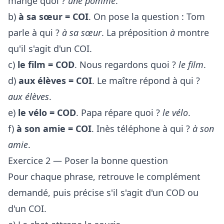
mange quoi ?
une pomme
.
b)
à sa sœur = COI
. On pose la question : Tom
parle à qui ?
à sa sœur
. La préposition
à
montre
qu'il s'agit d'un COI.
c)
le film = COD
. Nous regardons quoi ?
le film
.
d)
aux élèves = COI
. Le maître répond à qui ?
aux élèves
.
e)
le vélo = COD
. Papa répare quoi ?
le vélo
.
f)
à son amie = COI
. Inès téléphone à qui ?
à son
amie
.
Exercice 2 — Poser la bonne question
Pour chaque phrase, retrouve le complément
demandé, puis précise s'il s'agit d'un COD ou
d'un COI.