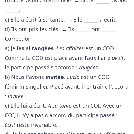
b) Nous avons invité Lucie. → Nous ______ avons
______.
c) Elle a écrit à sa tante. → Elle ______ a écrit.
d) Ils ont pris les clés. → Ils ______ ont ______.
Correction
a) Je
les
ai
rangées
.
Les affaires
est un COD.
Comme le COD est placé avant l'auxiliaire
avoir
,
le participe passé s'accorde :
rangées
.
b) Nous
l'
avons
invitée
.
Lucie
est un COD
féminin singulier. Placé avant, il entraîne l'accord
:
invitée
.
c) Elle
lui
a écrit.
À sa tante
est un COI. Avec un
COI, il n'y a pas d'accord du participe passé :
écrit
reste invariable.