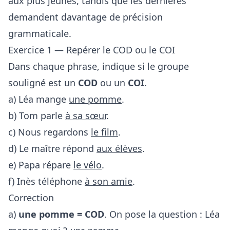
aux plus jeunes, tandis que les dernières
demandent davantage de précision
grammaticale.
Exercice 1 — Repérer le COD ou le COI
Dans chaque phrase, indique si le groupe
souligné est un
COD
ou un
COI
.
a) Léa mange
une pomme
.
b) Tom parle
à sa sœur
.
c) Nous regardons
le film
.
d) Le maître répond
aux élèves
.
e) Papa répare
le vélo
.
f) Inès téléphone
à son amie
.
Correction
a)
une pomme = COD
. On pose la question : Léa