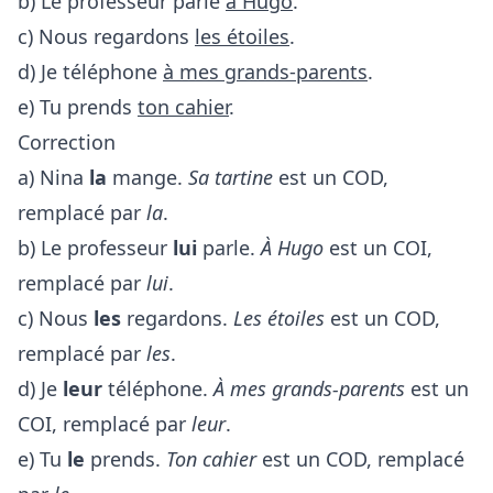
b) Le professeur parle
à Hugo
.
c) Nous regardons
les étoiles
.
d) Je téléphone
à mes grands-parents
.
e) Tu prends
ton cahier
.
Correction
a) Nina
la
mange.
Sa tartine
est un COD,
remplacé par
la
.
b) Le professeur
lui
parle.
À Hugo
est un COI,
remplacé par
lui
.
c) Nous
les
regardons.
Les étoiles
est un COD,
remplacé par
les
.
d) Je
leur
téléphone.
À mes grands-parents
est un
COI, remplacé par
leur
.
e) Tu
le
prends.
Ton cahier
est un COD, remplacé