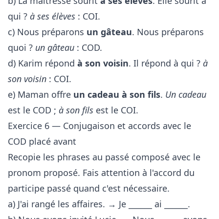
b) La maîtresse sourit
à ses élèves
. Elle sourit à
qui ?
à ses élèves
: COI.
c) Nous préparons
un gâteau
. Nous préparons
quoi ?
un gâteau
: COD.
d) Karim répond
à son voisin
. Il répond à qui ?
à
son voisin
: COI.
e) Maman offre
un cadeau
à son fils
.
Un cadeau
est le COD ;
à son fils
est le COI.
Exercice 6 — Conjugaison et accords avec le
COD placé avant
Recopie les phrases au passé composé avec le
pronom proposé. Fais attention à l'accord du
participe passé quand c'est nécessaire.
a) J'ai rangé les affaires. → Je ______ ai ______.