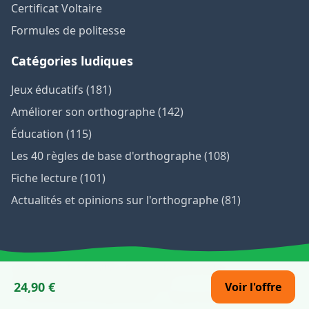
Certificat Voltaire
Formules de politesse
Catégories ludiques
Jeux éducatifs (181)
Améliorer son orthographe (142)
Éducation (115)
Les 40 règles de base d'orthographe (108)
Fiche lecture (101)
Actualités et opinions sur l'orthographe (81)
Conçu pour les familles, les enseignants et les
orthophonistes |
Mentions légales
24,90 €
Voir l'offre
©2026 Blog Orthographique — Apprendre en s’amusant.