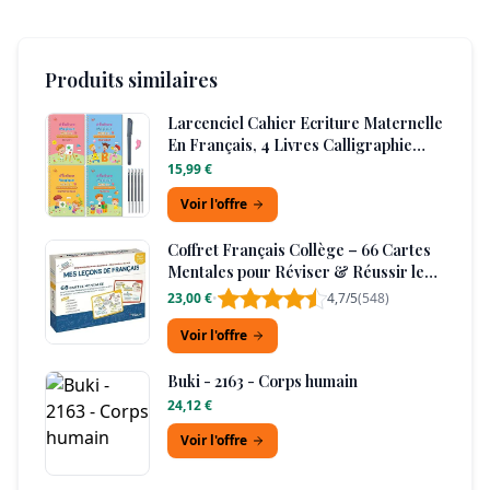
Produits similaires
Larcenciel Cahier Ecriture Maternelle
En Français, 4 Livres Calligraphie
Enfant Magique + 1 Stylo + 5
15,99 €
Recharges +1 Grip, Cahier De
Voir l'offre
Vacances CP Vers CE1 CE2, Guide
Doigts Ecriture Enfant pour 3-5 Ans
Coffret Français Collège – 66 Cartes
Mentales pour Réviser & Réussir le
Brevet
23,00 €
•
4,7/5
(548)
Voir l'offre
Buki - 2163 - Corps humain
24,12 €
Voir l'offre