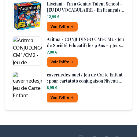
Lisciani - I'm a Genius Talent School -
JEU DU VOCABULAIRE - En Français -
Pour Enfants dès 5 ans - Développer
12,99 €
son Vocabulaire:Synonymes,
Voir l'offre
Contraires, Orthographe &
Grammaire - 3 Niveaux Difficulté
Aritma - CONJUDINGO CM1/CM2 - Jeu
de Société Éducatif dès 9 Ans - 3 Jeux
de Conjugaison : Bataille, Mistigri,
7,00 €
Rami - Consolider Les Acquis en
Voir l'offre
Conjugaison - 2 À 6 Joueurs - 15 Min -
Version Française
cavernedesjouets Jeu de Carte Enfant
: pour cartatoto conjugaison Niveau CP
ce1 ce2 - Jeu educatif Version
8,95 €
Francaise - Set Jeu de Societe avec
Voir l'offre
Carte Tigre